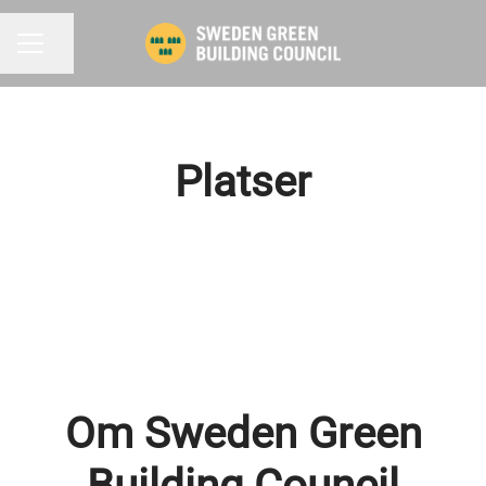
Dela sidan
KARRIÄRMENY
Platser
Stockholm
Göteborg
Om Sweden Green
Building Council