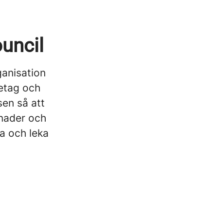
uncil
ganisation
etag och
sen så att
gnader och
ta och leka