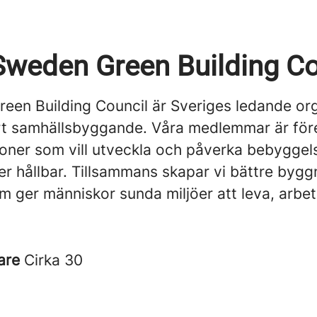
weden Green Building Co
een Building Council är Sveriges ledande or
art samhällsbyggande. Våra medlemmar är för
ioner som vill utveckla och påverka bebyggel
er hållbar. Tillsammans skapar vi bättre byg
m ger människor sunda miljöer att leva, arbe
are
Cirka 30