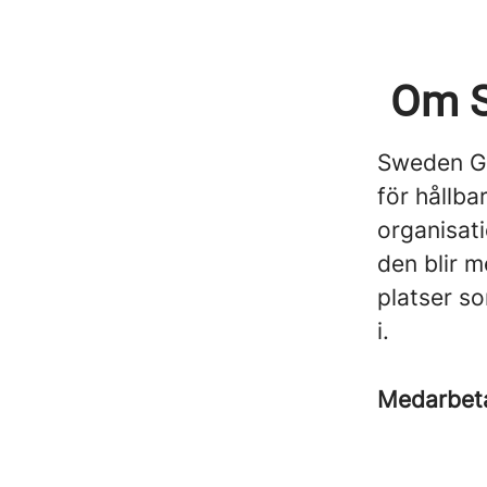
Om S
Sweden Gr
för hållb
organisat
den blir m
platser so
i.
Medarbet